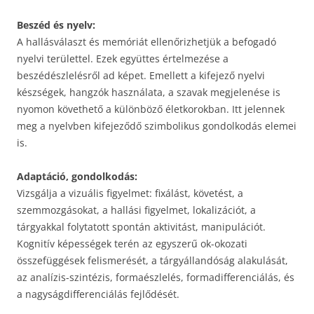
Beszéd és nyelv:
A hallásválaszt és memóriát ellenőrizhetjük a befogadó
nyelvi területtel. Ezek együttes értelmezése a
beszédészlelésről ad képet. Emellett a kifejező nyelvi
készségek, hangzók használata, a szavak megjelenése is
nyomon követhető a különböző életkorokban. Itt jelennek
meg a nyelvben kifejeződő szimbolikus gondolkodás elemei
is.
Adaptáció, gondolkodás:
Vizsgálja a vizuális figyelmet: fixálást, követést, a
szemmozgásokat, a hallási figyelmet, lokalizációt, a
tárgyakkal folytatott spontán aktivitást, manipulációt.
Kognitív képességek terén az egyszerű ok-okozati
összefüggések felismerését, a tárgyállandóság alakulását,
az analízis-szintézis, formaészlelés, formadifferenciálás, és
a nagyságdifferenciálás fejlődését.