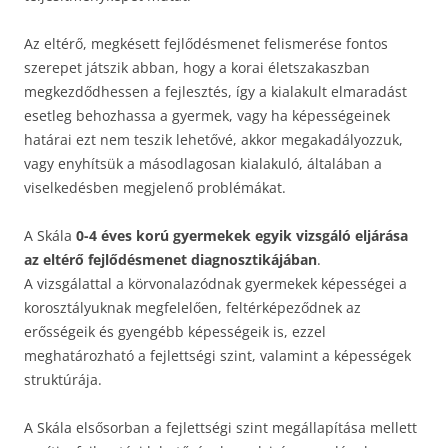
Az eltérő, megkésett fejlődésmenet felismerése fontos
szerepet játszik abban, hogy a korai életszakaszban
megkezdődhessen a fejlesztés, így a kialakult elmaradást
esetleg behozhassa a gyermek, vagy ha képességeinek
határai ezt nem teszik lehetővé, akkor megakadályozzuk,
vagy enyhítsük a másodlagosan kialakuló, általában a
viselkedésben megjelenő problémákat.
A Skála
0-4 éves korú gyermekek egyik vizsgáló eljárása
az eltérő fejlődésmenet diagnosztikájában
.
A vizsgálattal a körvonalazódnak gyermekek képességei a
korosztályuknak megfelelően, feltérképeződnek az
erősségeik és gyengébb képességeik is, ezzel
meghatározható a fejlettségi szint, valamint a képességek
struktúrája.
A Skála elsősorban a fejlettségi szint megállapítása mellett