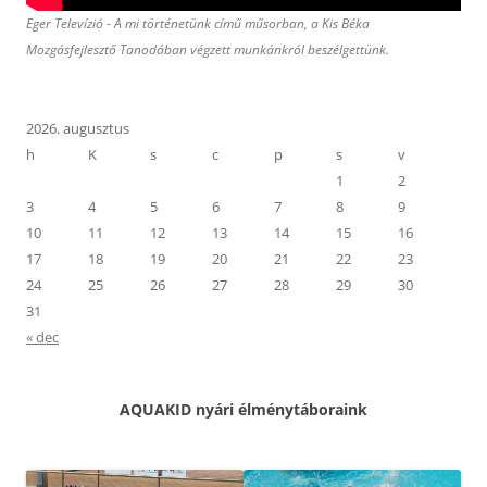
Eger Televízió - A mi történetünk című műsorban, a Kis Béka
Mozgásfejlesztő Tanodában végzett munkánkról beszélgettünk.
2026. augusztus
h
K
s
c
p
s
v
1
2
3
4
5
6
7
8
9
10
11
12
13
14
15
16
17
18
19
20
21
22
23
24
25
26
27
28
29
30
31
« dec
AQUAKID nyári élménytáboraink