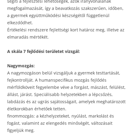
segíti a fejlesztési lehetőségek, azok irányvonalának
megfogalmazását, így a beavatkozás szakszerűen, időben,
a gyermek együttműködési készségétől függetlenül
elkezdődhet.
Értékelési rendszere fejlettségi kort határoz meg, illetve az
elmaradás mértékét.
A skála 7 fejlődési területet vizsgál:
Nagymozgás:
A nagymozgáson belül vizsgáljuk a gyermek testtartását,
fejkontrollját. A humanspecifikus mozgás fejlődés
mérföldköveit fegyelembe véve a forgást, mászást, felülést,
állást, járást. Speciálisabb helyzetekben a lépcsőzés,
labdázás és az ugrás sajátosságait, amelyek meghatározott
életkorokban érhetőek tetten.
finommozgás: a kézhelyzeteket, nyúlást, markolást és
fogást, valamint az elengedés minőségét, változásait
figyeljük meg.