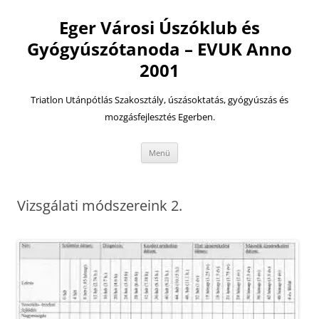
Eger Városi Úszóklub és
Gyógyúszótanoda – EVUK Anno
2001
Triatlon Utánpótlás Szakosztály, úszásoktatás, gyógyúszás és
mozgásfejlesztés Egerben.
Kilépés
Menü
a
tartalomba
Vizsgálati módszereink 2.