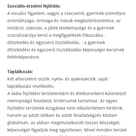
Szociális-érzelmi fejlődés:
A vizuális figyelem, vagyis a csecsemő, gyermek személyre
orientáltsága, önmaga és mások megkülönböztetése, az
imitáció, utánzás, a játék tevékenysége és a gyermek
szocializációja kerül a megfigyelések fókuszába. .
öltözködés és egyszerű tisztálkodás, : a gyermek
öltözködési és egyszerű tisztálkodási képességei kerülnek
feltérképezésre.
Táplálkozás:
Két alterületre oszlik: nyelv- és ajakreakciók, saját
táplálkozási viselkedés.
A skála fejlődési területenként és életkoronként különböző
mennyiségű feladatot, kritériumot tartalmaz. Az egyes
fejlődési területek vizsgálata nem elkülönítetten történik,
hanem az adott időben és adott feladatvégzés közben
globálisan, az abban megmutatkozott összes készséget,
képességet figyeljük meg együttesen. Mivel minden terület