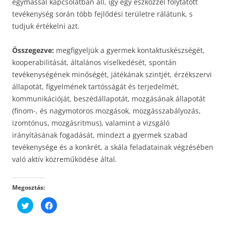
egymással kapcsolatban áll, így egy eszközzel folytatott
tevékenység során több fejlődési területre rálátunk, s
tudjuk értékelni azt.
Összegezve:
megfigyeljük a gyermek kontaktuskészségét,
kooperabilitását, általános viselkedését, spontán
tevékenységének minőségét, játékának szintjét, érzékszervi
állapotát, figyelmének tartósságát és terjedelmét,
kommunikációját, beszédállapotát, mozgásának állapotát
(finom-, és nagymotoros mozgások, mozgásszabályozás,
izomtónus, mozgásritmus), valamint a vizsgáló
irányításának fogadását, mindezt a gyermek szabad
tevékenysége és a konkrét, a skála feladatainak végzésében
való aktív közreműködése által.
Megosztás:
K
F
a
a
t
c
t
e