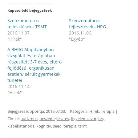
i
b
n
o
t
o
Kapcsolódó bejegyzések
s
k
i
o
d
n
Szenzomotoros
Szenzomotoros
e
v
fejlesztések - TSMT
fejlesztések - HRG
a
a
T
l
2016.11.07.
2016.11.06.
w
ó
i
m
"Hírek"
"Egyéb"
t
e
t
g
A BHRG Alapítványban
e
o
r
s
vizsgálat és terápiában
-
z
e
t
részesített 3-7 éves, eltérő
n
á
fejlődésű, organikusan
v
s
a
h
éretlen/ sérült gyermekek
l
o
ó
z
tünetei
m
k
2016.11.14.
e
a
g
t
"Hírek"
o
t
s
i
z
n
t
t
á
á
Bejegyzés időpontja:
2018.07.03.
| Kategória:
Hírek
,
Terápia
|
s
s
h
i
Címke:
autizmus
,
beszédfejlesztés
,
figyelemzavar
,
hrg
,
o
d
z
e
kisbékatanoda
,
kognitív
,
seed
,
terápia
,
tsmt
(
.
Ú
(
j
Ú
a
j