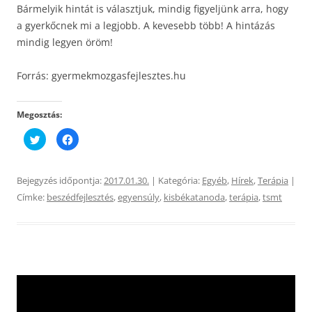
Bármelyik hintát is választjuk, mindig figyeljünk arra, hogy
a gyerkőcnek mi a legjobb. A kevesebb több! A hintázás
mindig legyen öröm!
Forrás: gyermekmozgasfejlesztes.hu
Megosztás:
K
F
a
a
t
c
t
e
i
b
n
o
Bejegyzés időpontja:
2017.01.30.
| Kategória:
Egyéb
,
Hírek
,
Terápia
|
t
o
s
k
Címke:
beszédfejlesztés
,
egyensúly
,
kisbékatanoda
,
terápia
,
tsmt
i
o
d
n
e
v
a
a
T
l
w
ó
i
m
t
e
t
g
e
o
r
s
-
z
e
t