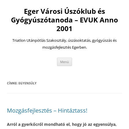
Eger Városi Úszóklub és
Gyógyúszótanoda – EVUK Anno
2001
Triatlon Utánpótlás Szakosztály, úszásoktatás, gyógyúszás és
mozgásfejlesztés Egerben.
Kilépés
Menü
a
tartalomba
CÍMKE:
EGYENSÚLY
Mozgásfejlesztés – Hintáztass!
Arról a gyerkőcről mondható el, hogy jó az egyensúlya,