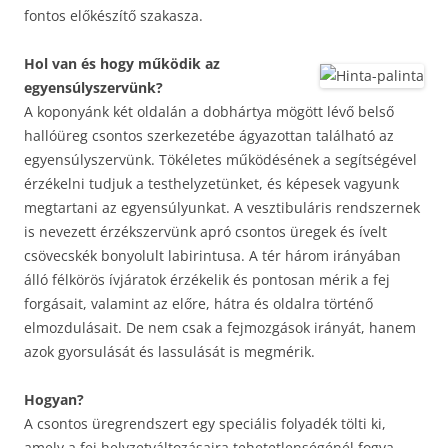
fontos előkészítő szakasza.
Hol van és hogy működik az
egyensúlyszervünk?
A koponyánk két oldalán a dobhártya mögött lévő belső
hallóüreg csontos szerkezetébe ágyazottan található az
egyensúlyszervünk. Tökéletes működésének a segítségével
érzékelni tudjuk a testhelyzetünket, és képesek vagyunk
megtartani az egyensúlyunkat. A vesztibuláris rendszernek
is nevezett érzékszervünk apró csontos üregek és ívelt
csövecskék bonyolult labirintusa. A tér három irányában
álló félkörös ívjáratok érzékelik és pontosan mérik a fej
forgásait, valamint az előre, hátra és oldalra történő
elmozdulásait. De nem csak a fejmozgások irányát, hanem
azok gyorsulását és lassulását is megmérik.
Hogyan?
A csontos üregrendszert egy speciális folyadék tölti ki,
amely a fej helyzetváltozásaira tehetetlenségénél fogva