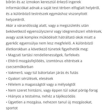
bőrön és az izmokon keresztül érkező ingerek
információkat adnak a saját test térben elfoglalt helyéről,
és a különböző testrészek egymáshoz viszonyított
helyzetéről.
Akár a várandósság alatt, vagy a megszületés után
bekövetkező egyensúlyszervi vagy idegrendszeri eltérések,
avagy azok komplex működését hátráltató okok miatt a
gyerkőc egyensúlya nem lesz megfelelő. A különböző
életkorokban a következő tünetek figyelhetők meg:
• Magzati tartási rendellenességek, farfekvés
• Eltérő mozgásfejlődés, izomtónus eltérések a
csecsemőkorban
• Vakmerő, vagy túl bátortalan járás és futás
• Gyakori sérülések, elesések
• Félelem a magasságtól vagy a mélységtől
• Nem szeret hintázni, vagy éppen túl sokat pörög-forog
• Hiányos a testséma, nehéz a tájékozódás
• Ügyetlen a mozgása, nehezen tanul új mozgásokat,
sportot