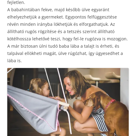
fejletlen.
A babahintában fekve, majd később ülve egyaránt
elhelyezhetjük a gyermeket. Egypontos felfüggesztése
révén minden irányba lökhetjük és elforgathatjuk. Az
állítható rugós rögzítése és a tetszés szerint állítható
kötélhossza lehetővé teszi, hogy fel-le rugózva is mozogjon.
A már biztosan ülni tudó baba lába a talajt is érheti, és
talpával ellökheti magát, ülve rúgózhat, így ügyesedhet a
lába is.