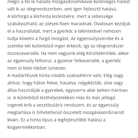
mégis a fel-le haladó mozgásdinamikával különleges hatást
vált ki az idegrendszerben, ami igen fejlesztő hatású.
A körforgó a körhinta kistestvére, mert a sebessége
szabályozható, az ülések fixen maradnak. Óvatosan kezdjük
el a használatát, mert a gyerkőc a tekintetével nehezen
tudja követni a forgó mozgást. Az egyensúlyszervbe és a
szembe két különböző inger érkezik, így az idegrendszer
összezavarodik. Ha nem vagyunk elég körültekintőek, akkor
az egyensúly felborul, a gyomor felkavarodik, a gyerkőc
nem ül bele többet szívesen.
A madárfészek hinta inkább szabadtérre való. Elég nagy
ahhoz, hogy háton fekve, hasalva, négykézláb, ülve vagy
állva használják a gyerekek, egyszerre akár ketten-hárman
is. A különböző testhelyzetekben más és más jellegű
ingerek érik a vesztibuláris rendszert, és az egyensúly
megtartása is hihetetlenül összetett mozgáskoordinációt
kíván. Ez a hinta típus a legfejlesztőbb hatású a
kisgyermekkorban.