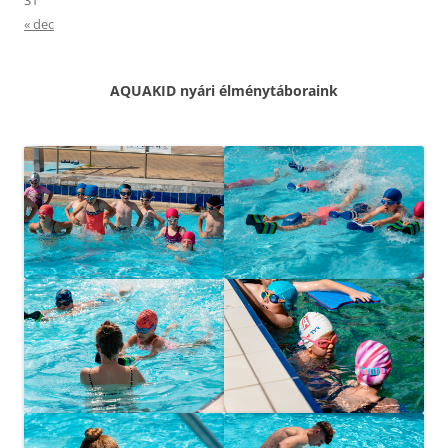
)
« dec
AQUAKID nyári élménytáboraink