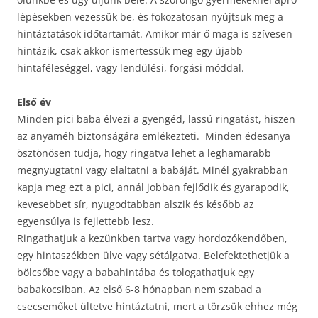
lépésekben vezessük be, és fokozatosan nyújtsuk meg a
hintáztatások időtartamát. Amikor már ő maga is szívesen
hintázik, csak akkor ismertessük meg egy újabb
hintaféleséggel, vagy lendülési, forgási móddal.
Első év
Minden pici baba élvezi a gyengéd, lassú ringatást, hiszen
az anyaméh biztonságára emlékezteti. Minden édesanya
ösztönösen tudja, hogy ringatva lehet a leghamarabb
megnyugtatni vagy elaltatni a babáját. Minél gyakrabban
kapja meg ezt a pici, annál jobban fejlődik és gyarapodik,
kevesebbet sír, nyugodtabban alszik és később az
egyensúlya is fejlettebb lesz.
Ringathatjuk a kezünkben tartva vagy hordozókendőben,
egy hintaszékben ülve vagy sétálgatva. Belefektethetjük a
bölcsőbe vagy a babahintába és tologathatjuk egy
babakocsiban. Az első 6-8 hónapban nem szabad a
csecsemőket ültetve hintáztatni, mert a törzsük ehhez még