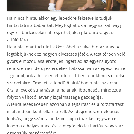
Ha nincs hinta, akkor egy lepedőre fektetve is tudjuk
hintáztatni a babánkat. Megfoghatjuk a négy sarkát, vagy
egy kis barkácsolással rögzíthetjük a plafonra vagy az
ajtófélfára.
Ha a pici már tud ülni, akkor jöhet az ülve hintáztatás. A
legtöbbjüknek ez nagyon élvezetes játék. A test térben való
gyors elmozdulása erőteljes ingert ad az egyensúlyozó
rendszernek, de új és érdekes hatással van az egész testre
– gondoljunk a hirtelen elinduló liftben a bukfencező belső
szerveinkre. Emellett a lendülő hintában a pici az arcán
érzi a levegő suhanását, a hajának libbenését, mindezt a
folyton változó látvány izgalmassága gazdagítja.
A lendülések közben azonban a fejtartást és a törzstartást
is állandóan kontrollálnia kell. Az idegrendszernek óriási
kihívás, hogy számtalan izomcsoportnak kell egyszerre
kiadnia a helyes utasítást a megfelelő testtartás, vagyis az
egyensúly megőrzéséért.