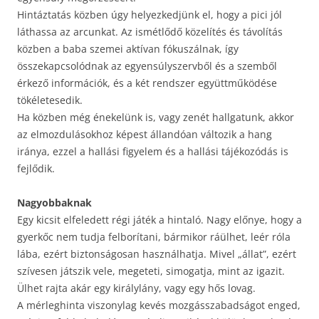
Hintáztatás közben úgy helyezkedjünk el, hogy a pici jól
láthassa az arcunkat. Az ismétlődő közelítés és távolítás
közben a baba szemei aktívan fókuszálnak, így
összekapcsolódnak az egyensúlyszervből és a szemből
érkező információk, és a két rendszer együttműködése
tökéletesedik.
Ha közben még énekelünk is, vagy zenét hallgatunk, akkor
az elmozdulásokhoz képest állandóan változik a hang
iránya, ezzel a hallási figyelem és a hallási tájékozódás is
fejlődik.
Nagyobbaknak
Egy kicsit elfeledett régi játék a hintaló. Nagy előnye, hogy a
gyerkőc nem tudja felborítani, bármikor ráülhet, leér róla
lába, ezért biztonságosan használhatja. Mivel „állat”, ezért
szívesen játszik vele, megeteti, simogatja, mint az igazit.
Ülhet rajta akár egy királylány, vagy egy hős lovag.
A mérleghinta viszonylag kevés mozgásszabadságot enged,