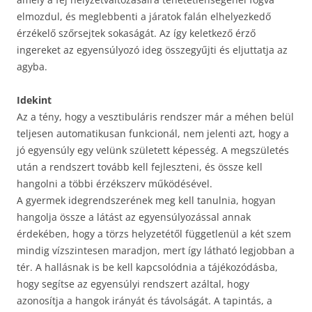
elmozdul, és meglebbenti a járatok falán elhelyezkedő
érzékelő szőrsejtek sokaságát. Az így keletkező érző
ingereket az egyensúlyozó ideg összegyűjti és eljuttatja az
agyba.
Idekint
Az a tény, hogy a vesztibuláris rendszer már a méhen belül
teljesen automatikusan funkcionál, nem jelenti azt, hogy a
jó egyensúly egy velünk született képesség. A megszületés
után a rendszert tovább kell fejleszteni, és össze kell
hangolni a többi érzékszerv működésével.
A gyermek idegrendszerének meg kell tanulnia, hogyan
hangolja össze a látást az egyensúlyozással annak
érdekében, hogy a törzs helyzetétől függetlenül a két szem
mindig vízszintesen maradjon, mert így látható legjobban a
tér. A hallásnak is be kell kapcsolódnia a tájékozódásba,
hogy segítse az egyensúlyi rendszert azáltal, hogy
azonosítja a hangok irányát és távolságát. A tapintás, a