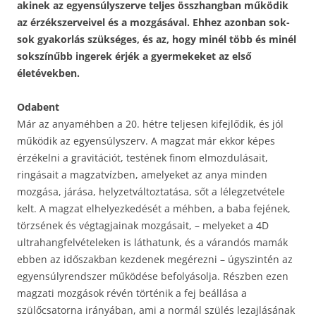
akinek az egyensúlyszerve teljes összhangban működik
az érzékszerveivel és a mozgásával. Ehhez azonban sok-
sok gyakorlás szükséges, és az, hogy minél több és minél
sokszínűbb ingerek érjék a gyermekeket az első
életévekben.
Odabent
Már az anyaméhben a 20. hétre teljesen kifejlődik, és jól
működik az egyensúlyszerv. A magzat már ekkor képes
érzékelni a gravitációt, testének finom elmozdulásait,
ringásait a magzatvízben, amelyeket az anya minden
mozgása, járása, helyzetváltoztatása, sőt a lélegzetvétele
kelt. A magzat elhelyezkedését a méhben, a baba fejének,
törzsének és végtagjainak mozgásait, – melyeket a 4D
ultrahangfelvételeken is láthatunk, és a várandós mamák
ebben az időszakban kezdenek megérezni – úgyszintén az
egyensúlyrendszer működése befolyásolja. Részben ezen
magzati mozgások révén történik a fej beállása a
szülőcsatorna irányában, ami a normál szülés lezajlásának