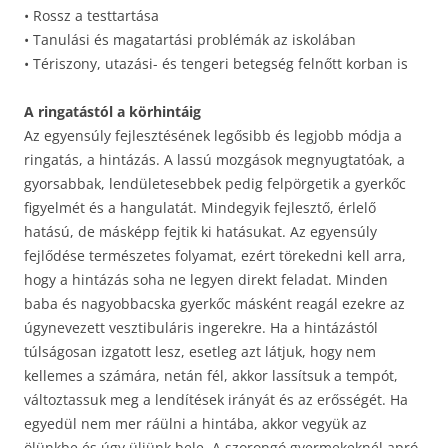
• Rossz a testtartása
• Tanulási és magatartási problémák az iskolában
• Tériszony, utazási- és tengeri betegség felnőtt korban is
A ringatástól a körhintáig
Az egyensúly fejlesztésének legősibb és legjobb módja a
ringatás, a hintázás. A lassú mozgások megnyugtatóak, a
gyorsabbak, lendületesebbek pedig felpörgetik a gyerkőc
figyelmét és a hangulatát. Mindegyik fejlesztő, érlelő
hatású, de másképp fejtik ki hatásukat. Az egyensúly
fejlődése természetes folyamat, ezért törekedni kell arra,
hogy a hintázás soha ne legyen direkt feladat. Minden
baba és nagyobbacska gyerkőc másként reagál ezekre az
úgynevezett vesztibuláris ingerekre. Ha a hintázástól
túlságosan izgatott lesz, esetleg azt látjuk, hogy nem
kellemes a számára, netán fél, akkor lassítsuk a tempót,
változtassuk meg a lendítések irányát és az erősségét. Ha
egyedül nem mer ráülni a hintába, akkor vegyük az
ölünkbe és úgy üljünk bele. A szorongó gyermekeknél apró