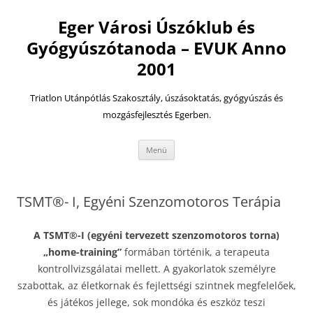
Eger Városi Úszóklub és
Gyógyúszótanoda – EVUK Anno
2001
Triatlon Utánpótlás Szakosztály, úszásoktatás, gyógyúszás és
mozgásfejlesztés Egerben.
Kilépés
Menü
a
tartalomba
TSMT®- I, Egyéni Szenzomotoros Terápia
A TSMT®-I (egyéni tervezett szenzomotoros torna)
„home-training”
formában történik, a terapeuta
kontrollvizsgálatai mellett. A gyakorlatok személyre
szabottak, az életkornak és fejlettségi szintnek megfelelőek,
és játékos jellege, sok mondóka és eszköz teszi