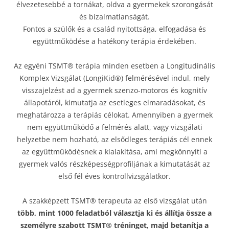
élvezetesebbé a tornákat, oldva a gyermekek szorongását
és bizalmatlanságát.
Fontos a szülők és a család nyitottsága, elfogadása és
együttműködése a hatékony terápia érdekében.
Az egyéni TSMT® terápia minden esetben a Longitudinális
Komplex Vizsgálat (LongiKid®) felmérésével indul, mely
visszajelzést ad a gyermek szenzo-motoros és kognitív
állapotáról, kimutatja az esetleges elmaradásokat, és
meghatározza a terápiás célokat. Amennyiben a gyermek
nem együttműködő a felmérés alatt, vagy vizsgálati
helyzetbe nem hozható, az elsődleges terápiás cél ennek
az együttműködésnek a kialakítása, ami megkönnyíti a
gyermek valós részképességprofiljának a kimutatását az
első fél éves kontrollvizsgálatkor.
A szakképzett TSMT® terapeuta az első vizsgálat után
több, mint 1000 feladatból választja ki és állítja össze a
személyre szabott TSMT® tréninget, majd betanítja a