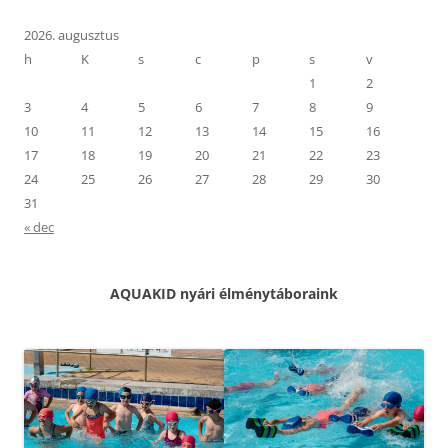
(
.
Ú
(
j
Ú
2026. augusztus
a
j
b
a
h
K
s
c
p
s
v
l
b
a
l
1
2
k
a
b
k
3
4
5
6
7
8
9
a
b
n
a
10
11
12
13
14
15
16
n
n
y
n
17
18
19
20
21
22
23
í
y
l
í
24
25
26
27
28
29
30
i
l
k
i
31
m
k
e
m
« dec
g
e
)
g
)
AQUAKID nyári élménytáboraink