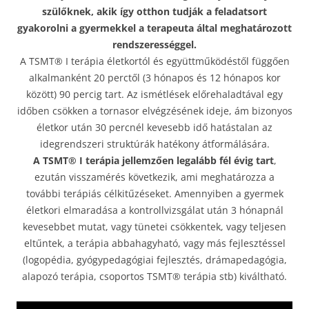
szülőknek, akik így otthon tudják a feladatsort
gyakorolni a gyermekkel a terapeuta által meghatározott
rendszerességgel.
A TSMT® I terápia életkortól és együttműködéstől függően
alkalmanként 20 perctől (3 hónapos és 12 hónapos kor
között) 90 percig tart. Az ismétlések előrehaladtával egy
időben csökken a tornasor elvégzésének ideje, ám bizonyos
életkor után 30 percnél kevesebb idő hatástalan az
idegrendszeri struktúrák hatékony átformálására.
A TSMT® I terápia jellemzően legalább fél évig tart
,
ezután visszamérés következik, ami meghatározza a
további terápiás célkitűzéseket. Amennyiben a gyermek
életkori elmaradása a kontrollvizsgálat után 3 hónapnál
kevesebbet mutat, vagy tünetei csökkentek, vagy teljesen
eltűntek, a terápia abbahagyható, vagy más fejlesztéssel
(logopédia, gyógypedagógiai fejlesztés, drámapedagógia,
alapozó terápia, csoportos TSMT® terápia stb) kiváltható.