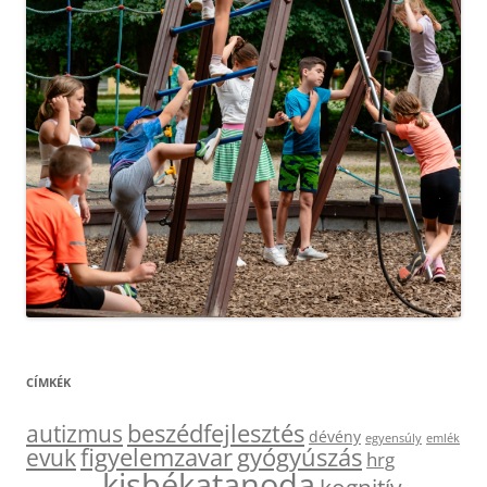
CÍMKÉK
beszédfejlesztés
autizmus
dévény
egyensúly
emlék
figyelemzavar
gyógyúszás
evuk
hrg
kisbékatanoda