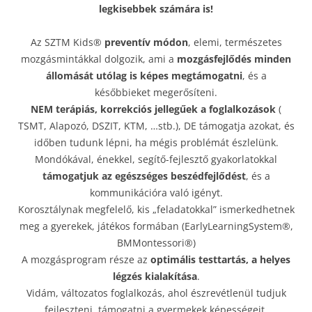
legkisebbek számára is!
Az SZTM Kids®
preventív módon
, elemi, természetes
mozgásmintákkal dolgozik, ami a
mozgásfejlődés minden
állomását utólag is képes megtámogatni
, és a
későbbieket megerősíteni.
NEM terápiás, korrekciós jellegűek a foglalkozások
(
TSMT, Alapozó, DSZIT, KTM, …stb.), DE támogatja azokat, és
időben tudunk lépni, ha mégis problémát észlelünk.
Mondókával, énekkel, segítő-fejlesztő gyakorlatokkal
támogatjuk az egészséges beszédfejlődést
, és a
kommunikációra való igényt.
Korosztálynak megfelelő, kis „feladatokkal” ismerkedhetnek
meg a gyerekek, játékos formában (EarlyLearningSystem®,
BMMontessori®)
A mozgásprogram része az
optimális testtartás, a helyes
légzés kialakítása
.
Vidám, változatos foglalkozás, ahol észrevétlenül tudjuk
fejleszteni, támogatni a gyermekek képességeit.