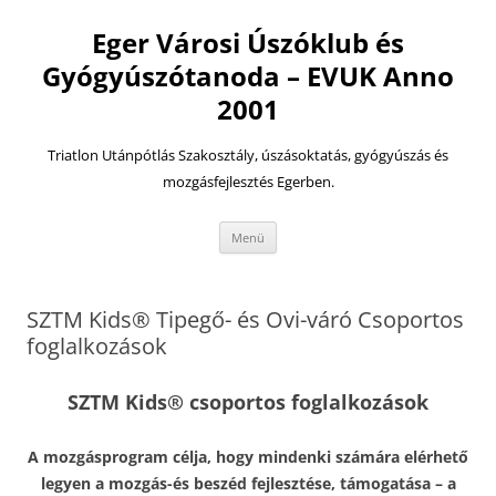
Eger Városi Úszóklub és
Gyógyúszótanoda – EVUK Anno
2001
Triatlon Utánpótlás Szakosztály, úszásoktatás, gyógyúszás és
mozgásfejlesztés Egerben.
Kilépés
Menü
a
tartalomba
SZTM Kids® Tipegő- és Ovi-váró Csoportos
foglalkozások
SZTM Kids® csoportos foglalkozások
A mozgásprogram célja, hogy mindenki számára elérhető
legyen a mozgás-és beszéd fejlesztése, támogatása – a