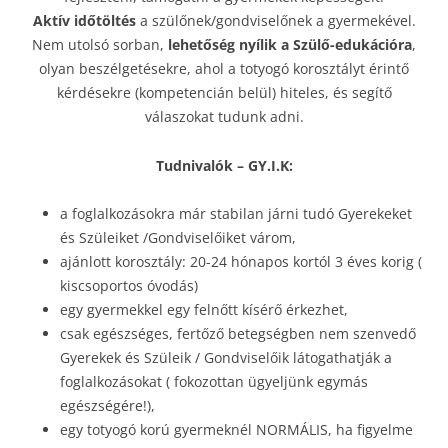
Aktív időtöltés
a szülőnek/gondviselőnek a gyermekével.
Nem utolsó sorban,
lehetőség nyílik a Szülő-edukációra
,
olyan beszélgetésekre, ahol a totyogó korosztályt érintő
kérdésekre (kompetencián belül) hiteles, és segítő
válaszokat tudunk adni.
Tudnivalók – GY.I.K:
a foglalkozásokra már stabilan járni tudó Gyerekeket
és Szüleiket /Gondviselőiket várom,
ajánlott korosztály: 20-24 hónapos kortól 3 éves korig (
kiscsoportos óvodás)
egy gyermekkel egy felnőtt kísérő érkezhet,
csak egészséges, fertőző betegségben nem szenvedő
Gyerekek és Szüleik / Gondviselőik látogathatják a
foglalkozásokat ( fokozottan ügyeljünk egymás
egészségére!),
egy totyogó korú gyermeknél NORMÁLIS, ha figyelme