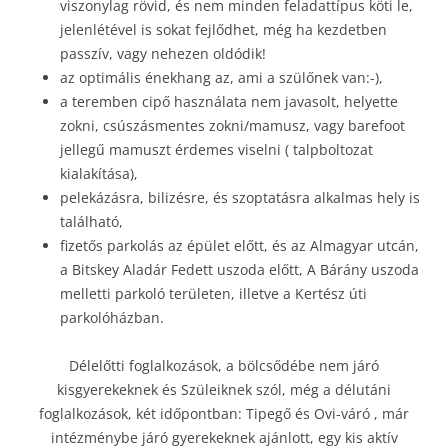
viszonylag rövid, és nem minden feladattípus köti le,
jelenlétével is sokat fejlődhet, még ha kezdetben
passzív, vagy nehezen oldódik!
az optimális énekhang az, ami a szülőnek van:-),
a teremben cipő használata nem javasolt, helyette
zokni, csúszásmentes zokni/mamusz, vagy barefoot
jellegű mamuszt érdemes viselni ( talpboltozat
kialakítása),
pelekázásra, bilizésre, és szoptatásra alkalmas hely is
található,
fizetős parkolás az épület előtt, és az Almagyar utcán,
a Bitskey Aladár Fedett uszoda előtt, A Bárány uszoda
melletti parkoló területen, illetve a Kertész úti
parkolóházban.
Délelőtti foglalkozások, a bölcsődébe nem járó
kisgyerekeknek és Szüleiknek szól, még a délutáni
foglalkozások, két időpontban: Tipegő és Ovi-váró , már
intézménybe járó gyerekeknek ajánlott, egy kis aktív