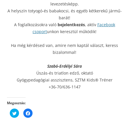
levezetésképp.
A helyszín totyogó-és babakocsi, és egyéb kétkerekű jármű-
barát!
A foglalkozásokra való
bejelentkezés
, aktív
Facebook
csoport
unkon keresztül működik!
Ha még kérdésed van, amire nem kaptál választ, keress
bizalommal!
Szabó-Erdélyi Sára
Úszás-és triatlon edző, oktató
Gyógypedagógiai asszisztens, SZTM Kids® Tréner
+36-70/636-1147
Megosztás:
K
F
a
a
t
c
t
e
i
b