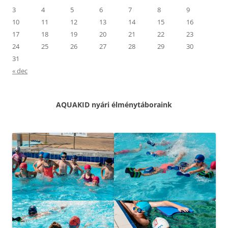
3
4
5
6
7
8
9
10
11
12
13
14
15
16
17
18
19
20
21
22
23
24
25
26
27
28
29
30
31
« dec
AQUAKID nyári élménytáboraink