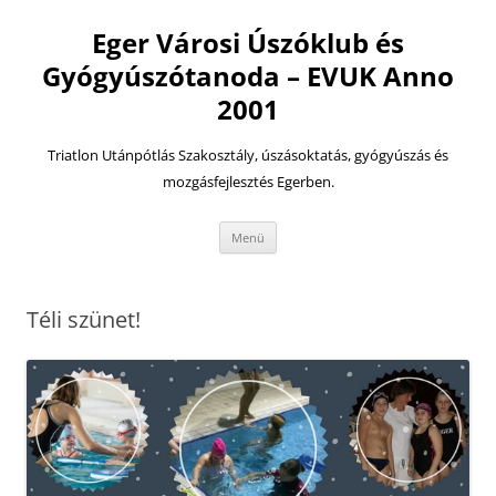
Eger Városi Úszóklub és
Gyógyúszótanoda – EVUK Anno
2001
Triatlon Utánpótlás Szakosztály, úszásoktatás, gyógyúszás és
mozgásfejlesztés Egerben.
Kilépés
Menü
a
tartalomba
Téli szünet!