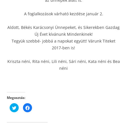
az ünnepek alatt is.
A foglalkozások várható kezdése január 2.
Aldott, Békés Karácsonyi Ünnepeket, és Sikerekben Gazdag
Új Évet kívánunk Mindenkinek!
Tegyük szebbé- jobbá a napokat együtt! Várunk Titeket
2017-ben is!
Kriszta néni, Rita néni, Lili néni, Sári néni, Kata néni és Bea
néni
Megosztás:
K
F
a
a
t
c
t
e
i
b
n
o