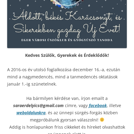
Kedves Szülők, Gyerekek és Érdeklődők!
A 2016-os év utolsó foglalkozása december 16.-a, ezután
mind a nagymedencés, mind a tanmedencés oktatások
január 1.-ig szünetelnek.
Ha bármilyen kérdése van, írjon emailt a
saraerdelyics@gmail.com
címre, vagy
facebook
, illetve
weboldalunkra
, és az ünnepi sürgés-forgás közben
megpróbálunk gyorsan válaszolni!
Addig is honlapunkon friss cikkeket és híreket olvashattok