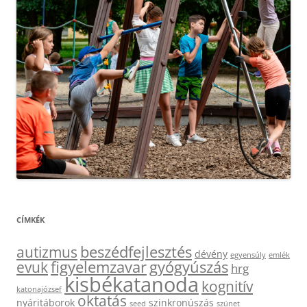
CÍMKÉK
beszédfejlesztés
autizmus
dévény
egyensúly
emlék
figyelemzavar
gyógyúszás
evuk
hrg
kisbékatanoda
kognitív
katonajózsef
oktatás
nyáritáborok
szinkronúszás
seed
szünet