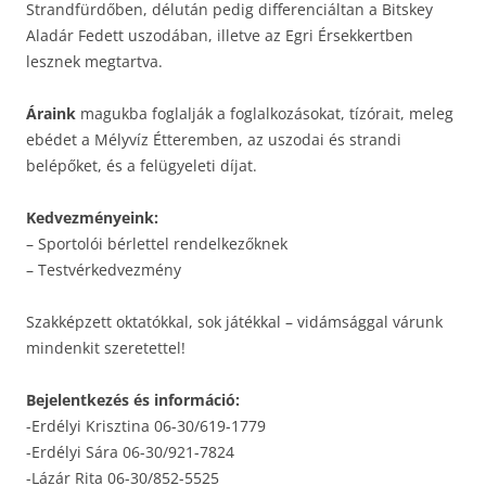
Strandfürdőben, délután pedig differenciáltan a Bitskey
Aladár Fedett uszodában, illetve az Egri Érsekkertben
lesznek megtartva.
Áraink
magukba foglalják a foglalkozásokat, tízórait, meleg
ebédet a Mélyvíz Étteremben, az uszodai és strandi
belépőket, és a felügyeleti díjat.
Kedvezményeink:
– Sportolói bérlettel rendelkezőknek
– Testvérkedvezmény
Szakképzett oktatókkal, sok játékkal – vidámsággal várunk
mindenkit szeretettel!
Bejelentkezés és információ:
-Erdélyi Krisztina 06-30/619-1779
-Erdélyi Sára 06-30/921-7824
-Lázár Rita 06-30/852-5525