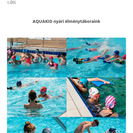
« dec
AQUAKID nyári élménytáboraink