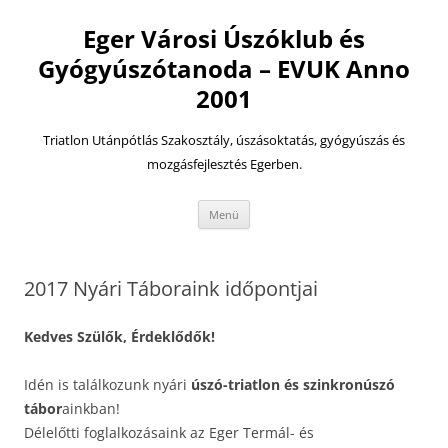
Eger Városi Úszóklub és
Gyógyúszótanoda – EVUK Anno
2001
Triatlon Utánpótlás Szakosztály, úszásoktatás, gyógyúszás és
mozgásfejlesztés Egerben.
Kilépés
Menü
a
tartalomba
2017 Nyári Táboraink időpontjai
Kedves Szülők, Érdeklődők!
Idén is találkozunk nyári
úszó-triatlon és szinkronúszó
tábor
ainkban!
Délelőtti foglalkozásaink az Eger Termál- és