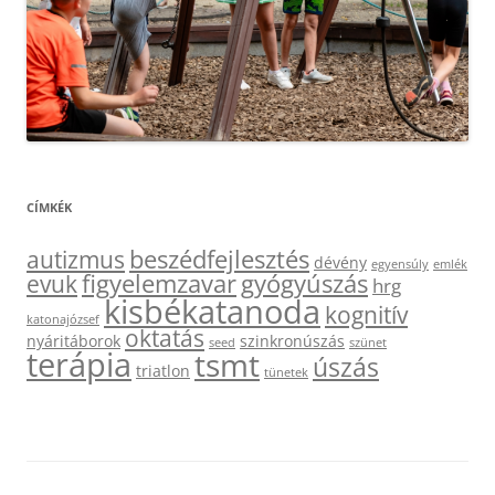
CÍMKÉK
beszédfejlesztés
autizmus
dévény
egyensúly
emlék
figyelemzavar
gyógyúszás
evuk
hrg
kisbékatanoda
kognitív
katonajózsef
oktatás
nyáritáborok
szinkronúszás
seed
szünet
terápia
tsmt
úszás
triatlon
tünetek