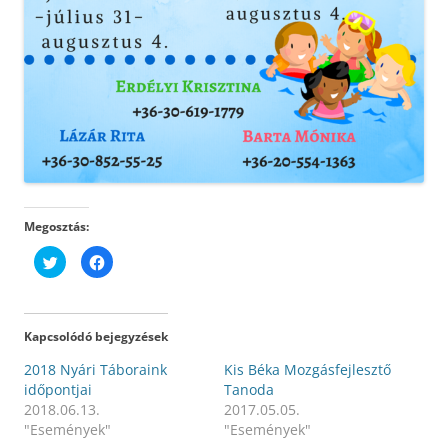
Megosztás:
K
F
a
a
t
c
t
e
i
b
n
o
t
o
Kapcsolódó bejegyzések
s
k
i
o
d
n
2018 Nyári Táboraink
Kis Béka Mozgásfejlesztő
e
v
időpontjai
Tanoda
a
a
T
l
2018.06.13.
2017.05.05.
w
ó
i
m
"Események"
"Események"
t
e