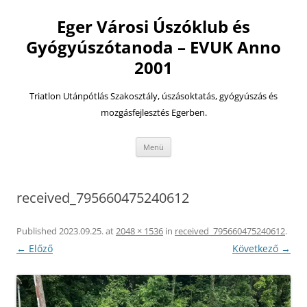
Eger Városi Úszóklub és
Gyógyúszótanoda – EVUK Anno
2001
Triatlon Utánpótlás Szakosztály, úszásoktatás, gyógyúszás és
mozgásfejlesztés Egerben.
Kilépés
Menü
a
tartalomba
received_795660475240612
Published
2023.09.25.
at
2048 × 1536
in
received_795660475240612
.
← Előző
Következő →