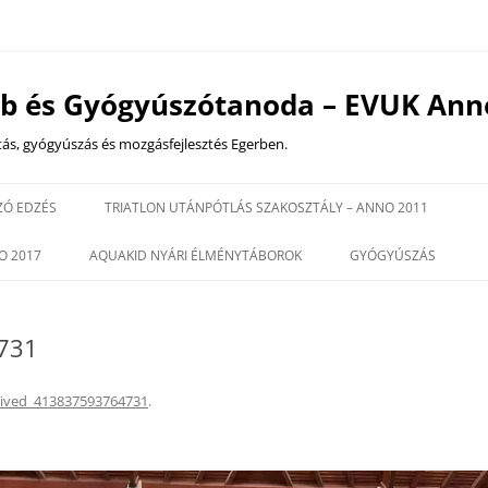
ub és Gyógyúszótanoda – EVUK Ann
tás, gyógyúszás és mozgásfejlesztés Egerben.
Kilépés
a
ZÓ EDZÉS
TRIATLON UTÁNPÓTLÁS SZAKOSZTÁLY – ANNO 2011
tartalomba
ZÁSOKTATÁSOK
EDZÉS IDŐPONTOK
O 2017
AQUAKID NYÁRI ÉLMÉNYTÁBOROK
GYÓGYÚSZÁS
EDZŐINK
18 ÉV ALATTI CSOPOR
NK
GYÓGYÚSZÁS
731
2025 VERSENYNAPTÁR
HRG – HIDROTERÁPIÁ
REHABILITÁCIÓS GIMN
eived_413837593764731
.