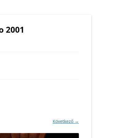
o 2001
TOS
S
ASZTIKA
Következő →