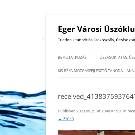
Eger Városi Úszókl
Triatlon Utánpótlás Szakosztály, úszásokta
BEMUTATKOZÁS
ÚSZÁSOKTATÁS, ÚS
ÚSZÓ EDZÉSEK, ÚS
KIS BÉKA MOZGÁSFEJLESZTŐ TANODA – ANN
IDŐPONTJAI
TSMT®- I, EGYÉNI
EDZŐINK, OKTATÓI
SZENZOMOTOROS TERÁPIA
received_413837593764
TSMT®-II, CSOPORTOS
SZENZOMOTOROS TERÁPIA
Published
2023.09.25.
at
2048 × 1536
in
rec
← Előző
SZTM KIDS® TIPEGŐ- ÉS OVI-
VÁRÓ CSOPORTOS