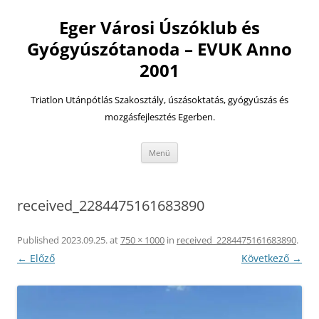
Eger Városi Úszóklub és
Gyógyúszótanoda – EVUK Anno
2001
Triatlon Utánpótlás Szakosztály, úszásoktatás, gyógyúszás és
mozgásfejlesztés Egerben.
Kilépés
Menü
a
tartalomba
received_2284475161683890
Published
2023.09.25.
at
750 × 1000
in
received_2284475161683890
.
← Előző
Következő →