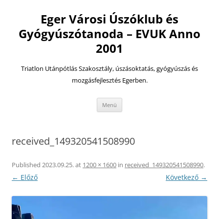
Eger Városi Úszóklub és
Gyógyúszótanoda – EVUK Anno
2001
Triatlon Utánpótlás Szakosztály, úszásoktatás, gyógyúszás és
mozgásfejlesztés Egerben.
Kilépés
Menü
a
tartalomba
received_149320541508990
Published
2023.09.25.
at
1200 × 1600
in
received_149320541508990
.
← Előző
Következő →