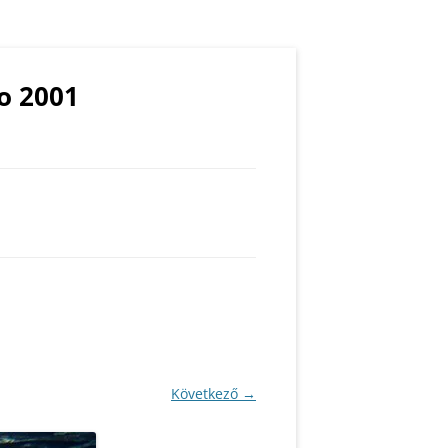
o 2001
TOS
S
ASZTIKA
Következő →