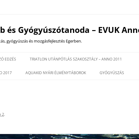
ub és Gyógyúszótanoda – EVUK Ann
tás, gyógyúszás és mozgásfejlesztés Egerben.
Kilépés
a
ZÓ EDZÉS
TRIATLON UTÁNPÓTLÁS SZAKOSZTÁLY – ANNO 2011
tartalomba
ZÁSOKTATÁSOK
EDZÉS IDŐPONTOK
O 2017
AQUAKID NYÁRI ÉLMÉNYTÁBOROK
GYÓGYÚSZÁS
EDZŐINK
18 ÉV ALATTI CSOPOR
NK
GYÓGYÚSZÁS
2025 VERSENYNAPTÁR
HRG – HIDROTERÁPIÁ
REHABILITÁCIÓS GIMN
 2
.