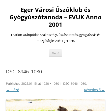
Eger Városi Úszóklub és
Gyógyúszótanoda – EVUK Anno
2001
Triatlon Utánpótlás Szakosztály, úszásoktatás, gyógyúszás és
mozgásfejlesztés Egerben.
Kilépés
Menü
a
tartalomba
DSC_8946_1080
Published
2025.01.15.
at
1920 × 1080
in
DSC_8946_1080
.
← Előző
Következő →