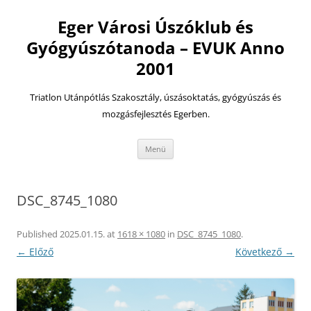
Eger Városi Úszóklub és
Gyógyúszótanoda – EVUK Anno
2001
Triatlon Utánpótlás Szakosztály, úszásoktatás, gyógyúszás és
mozgásfejlesztés Egerben.
Kilépés
Menü
a
tartalomba
DSC_8745_1080
Published
2025.01.15.
at
1618 × 1080
in
DSC_8745_1080
.
← Előző
Következő →