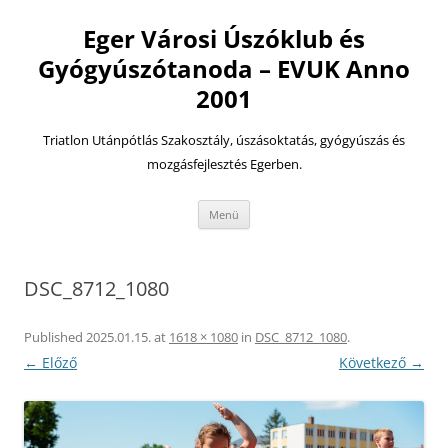
Eger Városi Úszóklub és
Gyógyúszótanoda – EVUK Anno
2001
Triatlon Utánpótlás Szakosztály, úszásoktatás, gyógyúszás és
mozgásfejlesztés Egerben.
Kilépés
Menü
a
tartalomba
DSC_8712_1080
Published
2025.01.15.
at
1618 × 1080
in
DSC_8712_1080
.
← Előző
Következő →