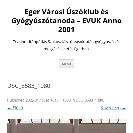
Eger Városi Úszóklub és
Gyógyúszótanoda – EVUK Anno
2001
Triatlon Utánpótlás Szakosztály, úszásoktatás, gyógyúszás és
mozgásfejlesztés Egerben.
Kilépés
Menü
a
tartalomba
DSC_8583_1080
Published
2025.01.15.
at
1618 × 1080
in
DSC_8583_1080
.
← Előző
Következő →