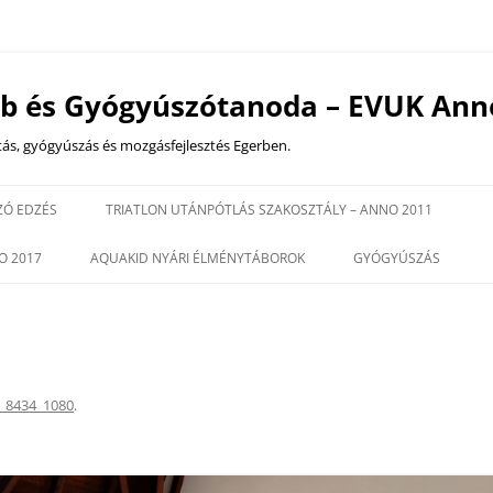
ub és Gyógyúszótanoda – EVUK Ann
tás, gyógyúszás és mozgásfejlesztés Egerben.
Kilépés
a
ZÓ EDZÉS
TRIATLON UTÁNPÓTLÁS SZAKOSZTÁLY – ANNO 2011
tartalomba
ZÁSOKTATÁSOK
EDZÉS IDŐPONTOK
O 2017
AQUAKID NYÁRI ÉLMÉNYTÁBOROK
GYÓGYÚSZÁS
EDZŐINK
18 ÉV ALATTI CSOPOR
NK
GYÓGYÚSZÁS
2025 VERSENYNAPTÁR
HRG – HIDROTERÁPIÁ
REHABILITÁCIÓS GIMN
_8434_1080
.