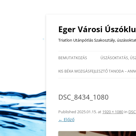
Eger Városi Úszókl
Triatlon Utánpótlás Szakosztály, úszásokta
BEMUTATKOZÁS
ÚSZÁSOKTATÁS, ÚS
ÚSZÓ EDZÉSEK, ÚS
KIS BÉKA MOZGÁSFEJLESZTŐ TANODA – ANN
IDŐPONTJAI
TSMT®- I, EGYÉNI
EDZŐINK, OKTATÓI
SZENZOMOTOROS TERÁPIA
DSC_8434_1080
TSMT®-II, CSOPORTOS
SZENZOMOTOROS TERÁPIA
Published
2025.01.15.
at
1920 × 1080
in
DSC
← Előző
SZTM KIDS® TIPEGŐ- ÉS OVI-
VÁRÓ CSOPORTOS