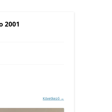
o 2001
TOS
S
ASZTIKA
Következő →