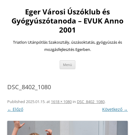
Eger Városi Úszóklub és
Gyógyúszótanoda – EVUK Anno
2001
Triatlon Utánpótlás Szakosztály, úszásoktatás, gyógyúszás és
mozgásfejlesztés Egerben.
Kilépés
Menü
a
tartalomba
DSC_8402_1080
Published
2025.01.15.
at
1618 × 1080
in
DSC_8402_1080
.
← Előző
Következő →