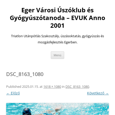
Eger Városi Úszóklub és
Gyógyúszótanoda – EVUK Anno
2001
Triatlon Utánpótlás Szakosztály, úszásoktatás, gyógyúszás és
mozgásfejlesztés Egerben.
Kilépés
Menü
a
tartalomba
DSC_8163_1080
Published
2025.01.15.
at
1618 × 1080
in
DSC_8163_1080
.
← Előző
Következő →