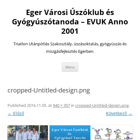
Eger Városi Úszóklub és
Gyógyúszótanoda – EVUK Anno
2001
Triatlon Utánpótlás Szakosztály, úszásoktatás, gyógyúszás és
mozgásfejlesztés Egerben.
Kilépés
Menü
a
tartalomba
cropped-Untitled-design.png
Published
2016.11.05.
at
940 × 357
in
cropped-Untitled-design.png
.
← Előző
Következő →