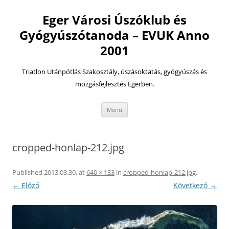
Eger Városi Úszóklub és
Gyógyúszótanoda – EVUK Anno
2001
Triatlon Utánpótlás Szakosztály, úszásoktatás, gyógyúszás és
mozgásfejlesztés Egerben.
Kilépés
Menü
a
tartalomba
cropped-honlap-212.jpg
Published
2013.03.30.
at
640 × 133
in
cropped-honlap-212.jpg
.
← Előző
Következő →