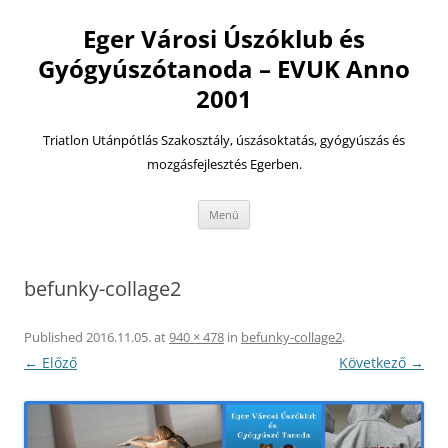
Eger Városi Úszóklub és
Gyógyúszótanoda – EVUK Anno
2001
Triatlon Utánpótlás Szakosztály, úszásoktatás, gyógyúszás és
mozgásfejlesztés Egerben.
Kilépés
Menü
a
tartalomba
befunky-collage2
Published
2016.11.05.
at
940 × 478
in
befunky-collage2
.
← Előző
Következő →